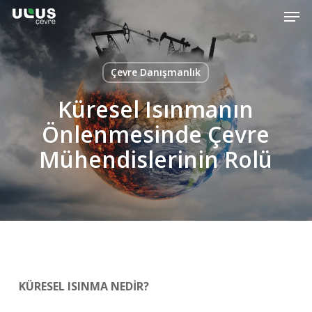
Men
Skip
to
Close
main
Menu
content
Çevre Danışmanlık
Küresel Isınmanın
Önlenmesinde Çevre
Mühendislerinin Rolü
KÜRESEL ISINMA NEDİR?